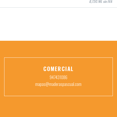
0,72€/ML sin IVA
COMERCIAL
947431086
mapas@maderaspascual.com