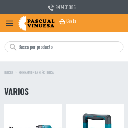
947431086
Cesta
INICIO
HERRAMIENTA ELÉCTRICA
VARIOS