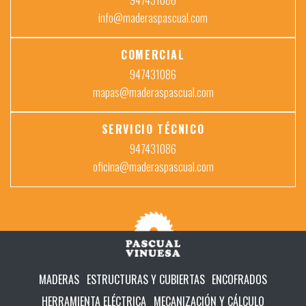
info@maderaspascual.com
COMERCIAL
947431086
mapas@maderaspascual.com
SERVICIO TÉCNICO
947431086
oficina@maderaspascual.com
MADERAS
ESTRUCTURAS Y CUBIERTAS
ENCOFRADOS
HERRAMIENTA ELÉCTRICA
MECANIZACIÓN Y CÁLCULO