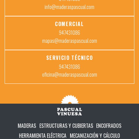
info@maderaspascual.com
COMERCIAL
947431086
mapas@maderaspascual.com
SERVICIO TÉCNICO
947431086
oficina@maderaspascual.com
MADERAS
ESTRUCTURAS Y CUBIERTAS
ENCOFRADOS
HERRAMIENTA ELÉCTRICA
MECANIZACIÓN Y CÁLCULO