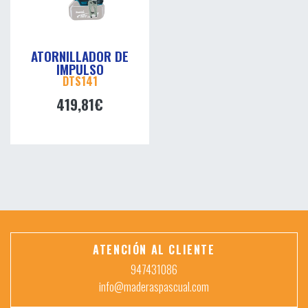
ATORNILLADOR DE
IMPULSO
DTS141
419,81€
ATENCIÓN AL CLIENTE
947431086
info@maderaspascual.com