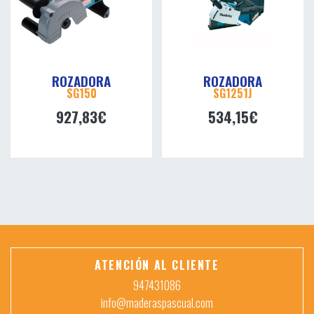
ROZADORA
ROZADORA
SG150
SG1251J
927,83€
534,15€
ATENCIÓN AL CLIENTE
947431086
info@maderaspascual.com