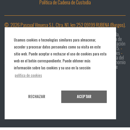
Política de Cadena de Custodia
©. 2026 Pascual Vinuesa S.L. Ctra. N1, km 252 09199 RUBENA (Burgos).
Desarrollar e Implementar un sistema digital de diligencia debida,
digitalización de la cadena de custodia e implantación de sistema de
Usamos cookies o tecnologías similares para almacenar,
clasificación mecánica MTG - RETECHFOR-MAV625-25-044
-
Instalación
acceder y procesar datos personales como su visita en este
de máquina escuadradora para madera y tablero – ALTENDORF F45.
-
Asociación Europea de Innovación (AEI)
-
Proyectos de I+D en pymes
-
sitio web. Puede aceptar o rechazar el uso de cookies para esta
2018 Proyectos de inversión en PYMES
-
Transferencia tecnológica del
web en el botón correspondiente. Puede obtener más
sistema constructivo en madera: Double Sostenibility
-
Proyecto Binomio
Madera & Agricultura
-
Programa Xpande Digital
-
Programa de
información sobre las cookies y su uso en la sección
Desarrollo Rural CyL 2014-2020
-
Proyecto Woodtechnology
política de cookies
Diseño web iCreativos
RECHAZAR
ACEPTAR
|