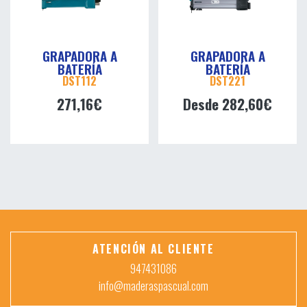
GRAPADORA A
GRAPADORA A
BATERÍA
BATERÍA
DST112
DST221
271,16€
Desde 282,60€
ATENCIÓN AL CLIENTE
947431086
info@maderaspascual.com