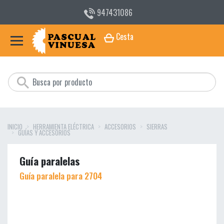
947431086
Cesta
INICIO
HERRAMIENTA ELÉCTRICA
ACCESORIOS
SIERRAS
GUÍAS Y ACCESORIOS
Guía paralelas
Guía paralela para 2704