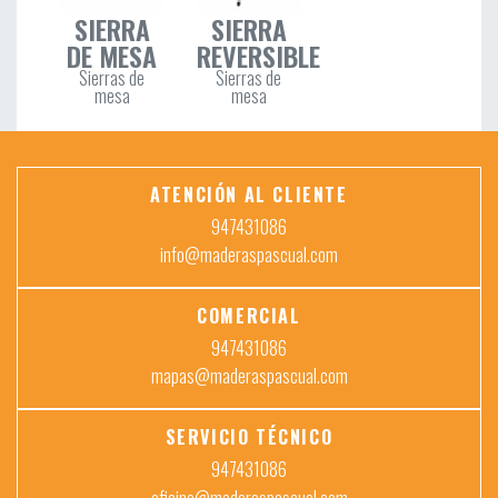
SIERRA
SIERRA
DE MESA
REVERSIBLE
Sierras de
Sierras de
mesa
mesa
ATENCIÓN AL CLIENTE
947431086
info@maderaspascual.com
COMERCIAL
947431086
mapas@maderaspascual.com
SERVICIO TÉCNICO
947431086
oficina@maderaspascual.com