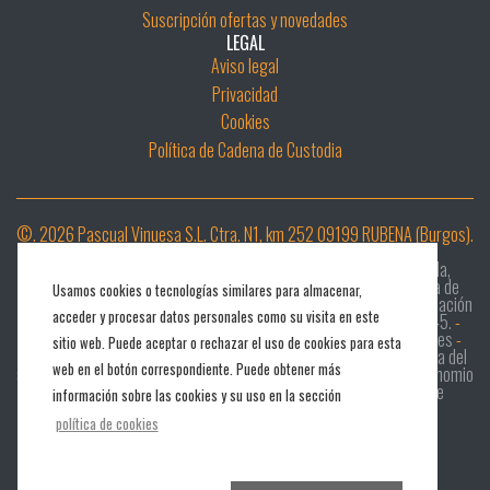
Suscripción ofertas y novedades
LEGAL
Aviso legal
Privacidad
Cookies
Política de Cadena de Custodia
©. 2026 Pascual Vinuesa S.L. Ctra. N1, km 252 09199 RUBENA (Burgos).
Desarrollar e Implementar un sistema digital de diligencia debida,
digitalización de la cadena de custodia e implantación de sistema de
Usamos cookies o tecnologías similares para almacenar,
clasificación mecánica MTG - RETECHFOR-MAV625-25-044
-
Instalación
acceder y procesar datos personales como su visita en este
de máquina escuadradora para madera y tablero – ALTENDORF F45.
-
Asociación Europea de Innovación (AEI)
-
Proyectos de I+D en pymes
-
sitio web. Puede aceptar o rechazar el uso de cookies para esta
2018 Proyectos de inversión en PYMES
-
Transferencia tecnológica del
web en el botón correspondiente. Puede obtener más
sistema constructivo en madera: Double Sostenibility
-
Proyecto Binomio
Madera & Agricultura
-
Programa Xpande Digital
-
Programa de
información sobre las cookies y su uso en la sección
Desarrollo Rural CyL 2014-2020
-
Proyecto Woodtechnology
política de cookies
Diseño web iCreativos