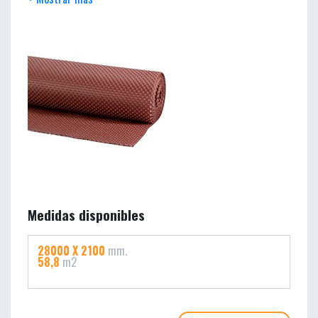
en edificación, como en obra civil.
Protección de la impermeabilización en obras subterráneas en
general: muros pantalla, tratamiento por el trasdós exterior del
muro, túneles, galerías de servicios, bajo solera, etc.
Se puede utilizar como capa de limpieza bajo solera
sustituyendo al hormigón magro.
Como encofrado perdido en hormigonados contra el terreno.
Rehabilitación de sótanos y construcciones subterráneas
afectadas por la humedad (cámaras bufas).
Medidas disponibles
28000 X 2100
mm.
58,8
m2