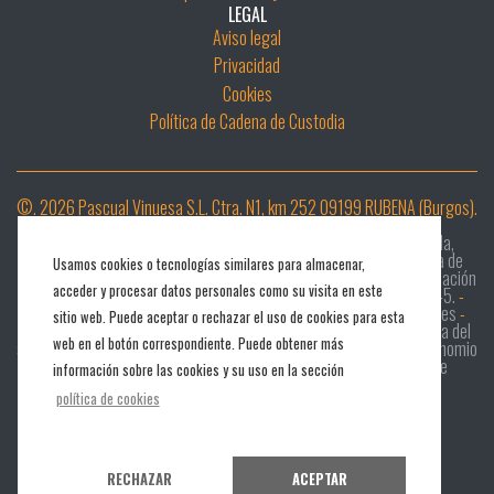
LEGAL
Aviso legal
Privacidad
Cookies
Política de Cadena de Custodia
©. 2026 Pascual Vinuesa S.L. Ctra. N1, km 252 09199 RUBENA (Burgos).
Desarrollar e Implementar un sistema digital de diligencia debida,
digitalización de la cadena de custodia e implantación de sistema de
Usamos cookies o tecnologías similares para almacenar,
clasificación mecánica MTG - RETECHFOR-MAV625-25-044
-
Instalación
acceder y procesar datos personales como su visita en este
de máquina escuadradora para madera y tablero – ALTENDORF F45.
-
Asociación Europea de Innovación (AEI)
-
Proyectos de I+D en pymes
-
sitio web. Puede aceptar o rechazar el uso de cookies para esta
2018 Proyectos de inversión en PYMES
-
Transferencia tecnológica del
web en el botón correspondiente. Puede obtener más
sistema constructivo en madera: Double Sostenibility
-
Proyecto Binomio
Madera & Agricultura
-
Programa Xpande Digital
-
Programa de
información sobre las cookies y su uso en la sección
Desarrollo Rural CyL 2014-2020
-
Proyecto Woodtechnology
política de cookies
Diseño web iCreativos
RECHAZAR
ACEPTAR