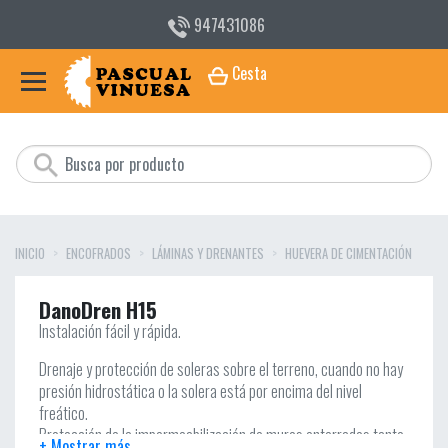
947431086
Cesta
INICIO
ENCOFRADOS
LÁMINAS Y DRENANTES
HUEVERA DE CIMENTACIÓN
DanoDren H15
Instalación fácil y rápida.
Drenaje y protección de soleras sobre el terreno, cuando no hay
presión hidrostática o la solera está por encima del nivel
freático.
Protección de la impermeabilización de muros enterrados tanto