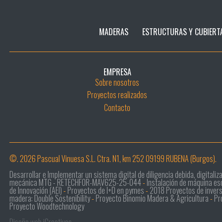
MADERAS
ESTRUCTURAS Y CUBIERT
EMPRESA
Sobre nosotros
Proyectos realizados
Contacto
©. 2026 Pascual Vinuesa S.L. Ctra. N1, km 252 09199 RUBENA (Burgos).
Desarrollar e Implementar un sistema digital de diligencia debida, digitali
mecánica MTG - RETECHFOR-MAV625-25-044
-
Instalación de máquina e
de Innovación (AEI)
-
Proyectos de I+D en pymes
-
2018 Proyectos de inver
madera: Double Sostenibility
-
Proyecto Binomio Madera & Agricultura
-
Pr
Proyecto Woodtechnology