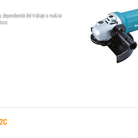
 dependiendo del trabajo a realizar
disco
con varios dedos
xterior
para evitar sobrecargas en el motor,
P.M. bajo carga y permite un
incluido en equipo básico
odamientos anti-polvo y retén para
2C