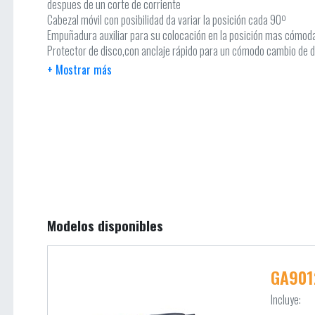
despues de un corte de corriente
Cabezal móvil con posibilidad da variar la posición cada 90º
Empuñadura auxiliar para su colocación en la posición mas cómoda,
Protector de disco,con anclaje rápido para un cómodo cambio de 
Interruptor grande para manejarlo fácilmente y poderlo accionar 
Escobillas autodesconectantes, fácilmente sustituibles desde el e
Limitador de corriente, que detiene la herramienta unos instantes 
alargando la vida de éste
Control eléctronico de la velocidad que mantiene constantes las R.
arranque suave
Posibilidad de utilizar filtro de rejilla como accesorio opcional, no 
Eficaz protección contra el polvo mediante sistema de laberinto, r
protegerlos
Modelos disponibles
GA901
Incluye: