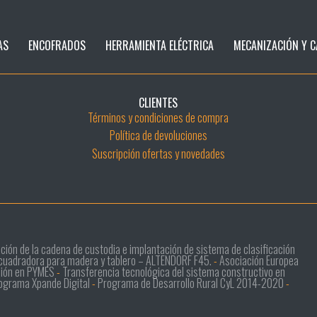
AS
ENCOFRADOS
HERRAMIENTA ELÉCTRICA
MECANIZACIÓN Y C
CLIENTES
Términos y condiciones de compra
Política de devoluciones
Suscripción ofertas y novedades
zación de la cadena de custodia e implantación de sistema de clasificación
scuadradora para madera y tablero – ALTENDORF F45.
-
Asociación Europea
sión en PYMES
-
Transferencia tecnológica del sistema constructivo en
ograma Xpande Digital
-
Programa de Desarrollo Rural CyL 2014-2020
-